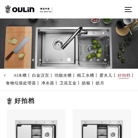
AI水槽
白金汉宫
功能水槽
精工水槽
爱夫儿
好拍档
食物垃圾处理器
净水器
卫浴五金
皓银
皓月
好拍档