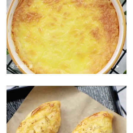
芝士焗红薯