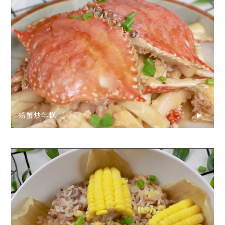
螃蟹炒年糕