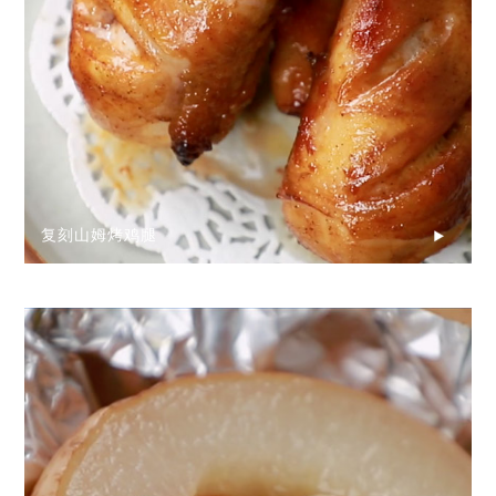
复刻山姆烤鸡腿