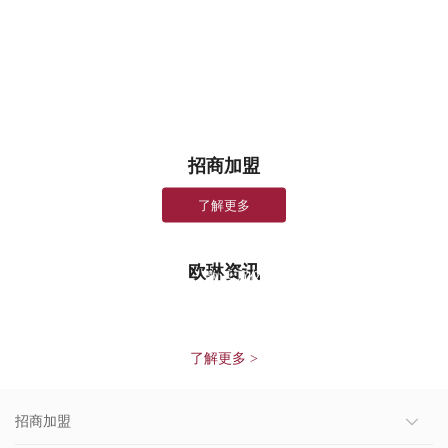
整体厨房系列
定制家居系列
完整播放
烹饪中心
集成灶
更多厨电
招商加盟
了解更多
欧琳资讯
“百城万店计划”项目启动、激活万亿下沉厨卫市场——汇通
达网络、欧琳集团达成战略合作
了解更多 >
招商加盟